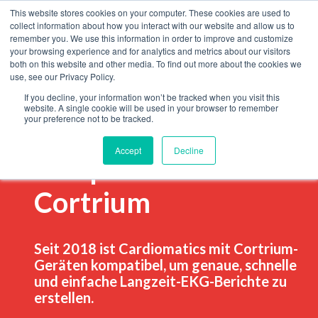
This website stores cookies on your computer. These cookies are used to
collect information about how you interact with our website and allow us to
remember you. We use this information in order to improve and customize
your browsing experience and for analytics and metrics about our visitors
both on this website and other media. To find out more about the cookies we
use, see our Privacy Policy.
If you decline, your information won’t be tracked when you visit this
website. A single cookie will be used in your browser to remember
your preference not to be tracked.
Cardiomatics ist
Accept
Decline
kompatibel mit
Cortrium
Seit 2018 ist Cardiomatics mit Cortrium-
Geräten kompatibel, um genaue, schnelle
und einfache Langzeit-EKG-Berichte zu
erstellen.